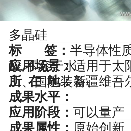
多晶硅
标 签：
半导体性
应用场景：
适用于太
酸,不溶于水
所 在 地：
新疆维吾
工、国防装备、...
成果水平：
应用阶段：
可以量产
成果属性：
原始创新